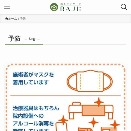
ホーム
予防
予防
– tag –