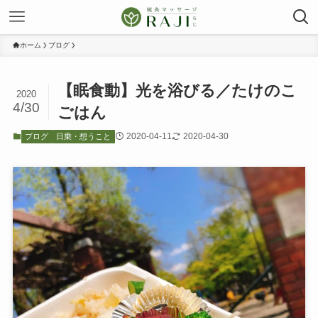
ホーム
ブログ
【眠食動】光を浴びる／たけのこ
2020
4/30
ごはん
2020-04-11
2020-04-30
ブログ
日乗・想うこと